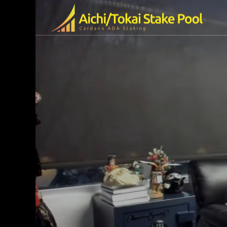
olの特徴
ended Video