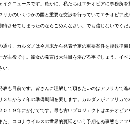
ェイクニュースです。確かに、私たちはエチオピアに事務所を
フリカのいくつかの国と重要な交渉を行っていてエチオピア政
期待させてしまったのならごめんなさい。でも信じないでくだ
の通り、カルダノは今月末から発表予定の重要案件を複数準備し
ーが主役です。彼女の発言は大注目を浴びる事でしょう。イベ
さい。
発表も目前です。皆さんに理解して頂きたいのはアフリカで進
り３年から７年の準備期間を要します。カルダノがアフリカで
２０１９年にかけてです。最も古いプロジェクトはエチオピア
また、コロナウイルスの世界的蔓延という予期せぬ事態もアフ