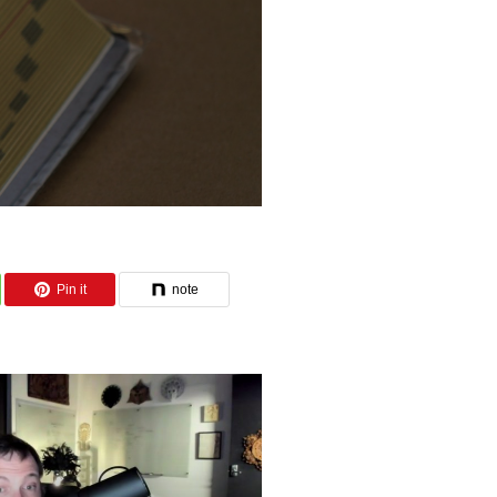
Pin it
note