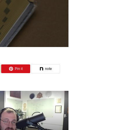
Pin it
note