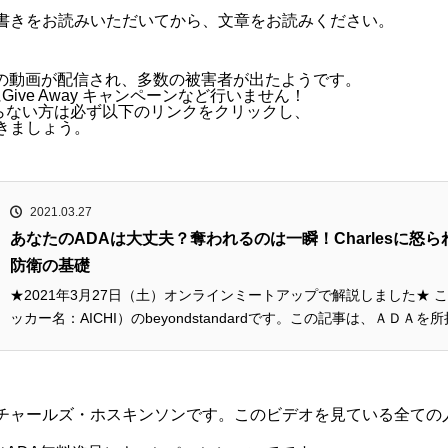
書きをお読みいただいてから、文章をお読みください。
詐欺の動画が配信され、多数の被害者が出たようです。
にGive Away キャンペーンなど行いません！
欺を知らない方は必ず以下のリンクをクリックし、
きましょう。
2021.03.27
あなたのADAは大丈夫？奪われるのは一瞬！Charlesに怒
防衛の基礎
★2021年3月27日（土）オンラインミートアップで解説しました★ こんにちは、Aichi Stake Pool（ティ
ッカー名：AICHI）のbeyondstandardです。この記事は、ＡＤ
になります。タイトルは、ずばり あなたのADAは大丈夫？奪われ...
チャールズ・ホスキンソンです。このビデオを見ている全ての