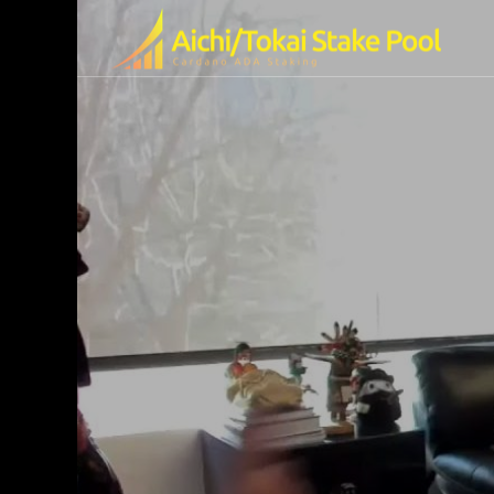
olの特徴
ended Video