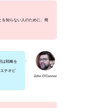
とを知らない人のために、簡
初は戦略を
らエチオピ
John O'Connor