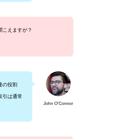
聞こえますが？
達の役割
取引は通常
John O'Connor