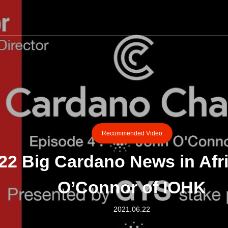
Recommended Video
22 Big Cardano News in Afr
O’Connor of IOHK
2021.06.22