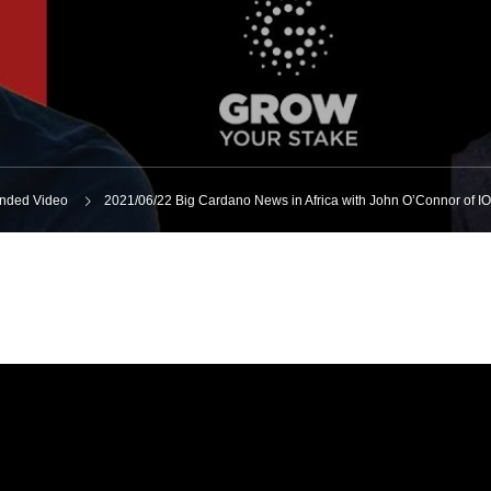
ded Video
2021/06/22 Big Cardano News in Africa with John O’Connor of I