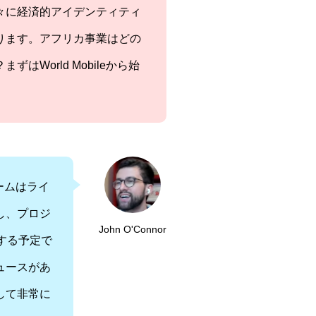
々に経済的アイデンティティ
ります。アフリカ事業はどの
World Mobileから始
チームはライ
し、プロジ
John O'Connor
する予定で
ュースがあ
して非常に