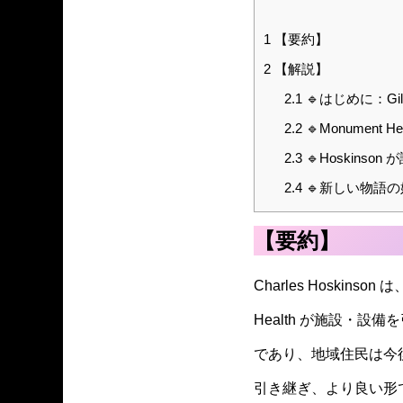
1
【要約】
2
【解説】
2.1
🔹はじめに：Gi
2.2
🔹Monument 
2.3
🔹Hoskins
2.4
🔹新しい物語
【要約】
Charles Hoskinso
Health が施設・設備を引
であり、地域住民は今後
引き継ぎ、より良い形