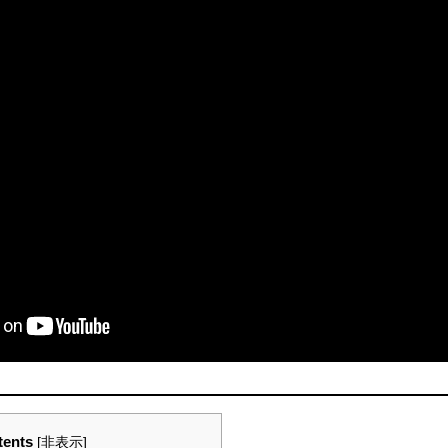
tents
[
非表示
]