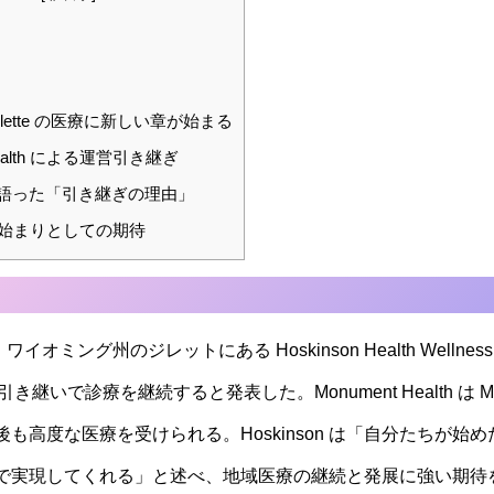
llette の医療に新しい章が始まる
Health による運営引き継ぎ
on が語った「引き継ぎの理由」
の始まりとしての期待
n は、ワイオミング州のジレットにある Hoskinson Health Wellnes
き継いで診療を継続すると発表した。Monument Health は Mayo Cl
も高度な医療を受けられる。Hoskinson は「自分たちが
で実現してくれる」と述べ、地域医療の継続と発展に強い期待