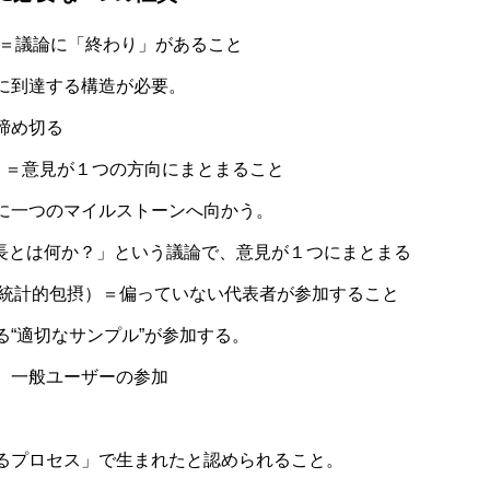
有限性）＝議論に「終わり」があること
に到達する構造が必要。
締め切る
（収束）＝意見が１つの方向にまとまること
に一つのマイルストーンへ向かう。
成長とは何か？」という議論で、意見が１つにまとまる
nclusion（統計的包摂）＝偏っていない代表者が参加すること
“適切なサンプル”が参加する。
、一般ユーザーの参加
）
プロセス」で生まれたと認められること。