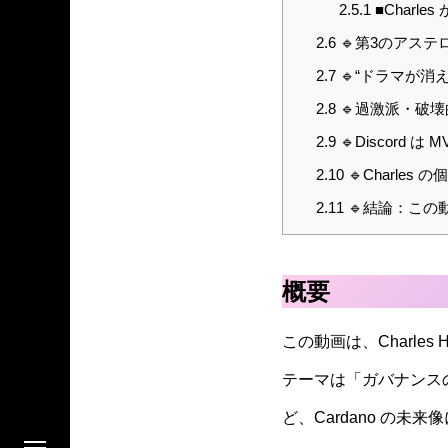
2.5.1
■Charl
2.6
🔹第3のアステ
2.7
🔹“ドラマが消
2.8
🔹過激派・破
2.9
🔹Discord
2.10
🔹Charles
2.11
🔹結論：この
概要
この動画は、Charles 
テーマは「ガバナンスの再設
ど、Cardano の未