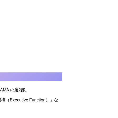
 AMA の第2部。
cutive Function）」な