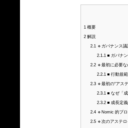
1
概要
2
解説
2.1
🔹ガバナンス議
2.1.1
■ ガバナ
2.2
🔹最初に必要
2.2.1
■ 行動規
2.3
🔹最初の“アステ
2.3.1
■ なぜ「
2.3.2
■ 成長定
2.4
🔹Nomic 
2.5
🔹次のアステロイド