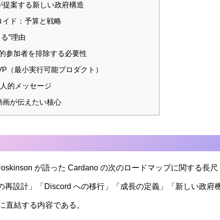
es が提案する新しい政府構造
ロイド：予算と戦略
える”理由
壊的参加者を排除する必要性
 は MVP（最小実行可能プロダクト）
 の個人的メッセージ
動画が伝えたい核心
Hoskinson が語った Cardano の次のロードマップに関する長尺
計」「Discord への移行」「成長の定義」「新しい政府機構（Exe
来像に直結する内容である。