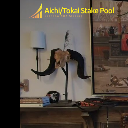
olの特徴
ended Video