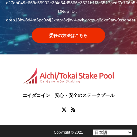
c27db049e669c55902e3f4d34d5366e3321b1f3c6517acdf7c766a5
DRep ID：
drep13hw8d4m6pc9wfj2xmpr3xjhvl4wyhkvkqwq6qxn9atw9ssqheer
委任の方法はこちら
エイダコイン 安心・安全のステークプール
Copyright © 2021