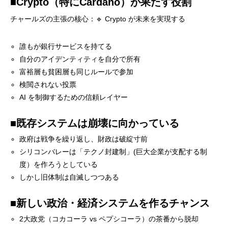
■Crypto（特にCardano）が果たす役割
チャールズの主張の核心：🔹 Crypto が未来を実現する
誰もが銀行サービスを持てる
自分のアイデンティティを自分で所有
富裕層も貧困層も同じルールで参加
検閲されない投票
AI を制御するための信頼レイヤー
■既存システムは崩壊に向かっている
政府は戦争を繰り返し、財政は破綻寸前
シリコンバレーは「テクノ封建制」(巨大企業が支配する制
度）を作ろうとしている
しかし旧体制は自滅しつつある
■新しい政治・経済システムを作るチャンス
2大政党（コカコーラ vs ペプシコーラ）の茶番から脱却