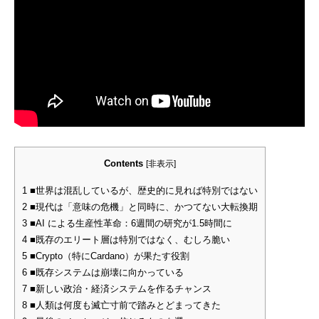
Contents
[
非表示
]
1
■世界は混乱しているが、歴史的に見れば特別ではない
2
■現代は「意味の危機」と同時に、かつてない大転換期
3
■AI による生産性革命：6週間の研究が1.5時間に
4
■既存のエリート層は特別ではなく、むしろ脆い
5
■Crypto（特にCardano）が果たす役割
6
■既存システムは崩壊に向かっている
7
■新しい政治・経済システムを作るチャンス
8
■人類は何度も滅亡寸前で踏みとどまってきた