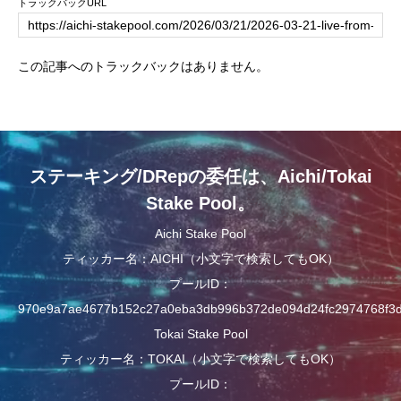
トラックバックURL
この記事へのトラックバックはありません。
ステーキング/DRepの委任は、Aichi/Tokai
Stake Pool。
Aichi Stake Pool
ティッカー名：AICHI（小文字で検索してもOK）
プールID：
970e9a7ae4677b152c27a0eba3db996b372de094d24fc2974768f3
Tokai Stake Pool
ティッカー名：TOKAI（小文字で検索してもOK）
プールID：