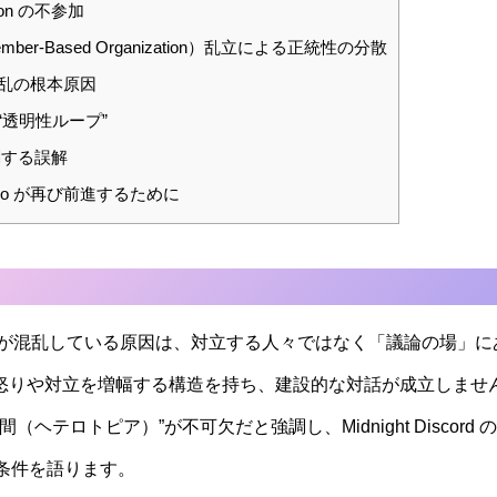
tion の不参加
ember-Based Organization）乱立による正統性の分散
混乱の根本原因
“透明性ループ”
関する誤解
ano が再び前進するために
ナンスが混乱している原因は、対立する人々ではなく「議論の場」
er）は怒りや対立を増幅する構造を持ち、建設的な対話が成立しま
ヘテロトピア）”が不可欠だと強調し、Midnight Discord 
条件を語ります。