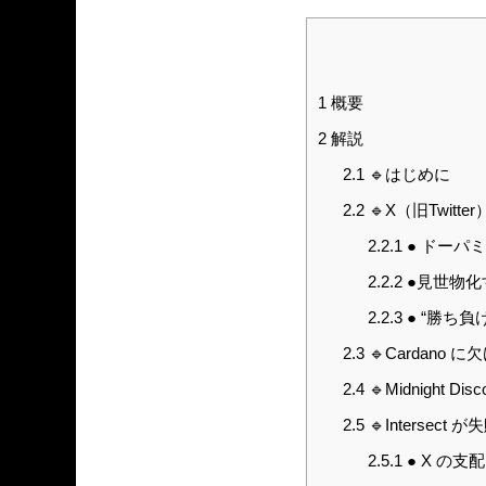
1
概要
2
解説
2.1
🔹はじめに
2.2
🔹X（旧Twit
2.2.1
● ドーパ
2.2.2
●見世物化
2.2.3
● “勝ち
2.3
🔹Cardano
2.4
🔹Midnight Di
2.5
🔹Intersect
2.5.1
● X の支配