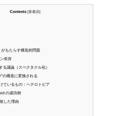
Contents
[
非表示
]
ter）がもたらす構造的問題
ミン依存
する議論（スペクタクル化）
負け”の構造に変換される
 に欠けているもの：ヘテロトピア
scord の成功例
 が失敗した理由