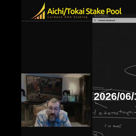
olの特徴
ended Video
2026/06