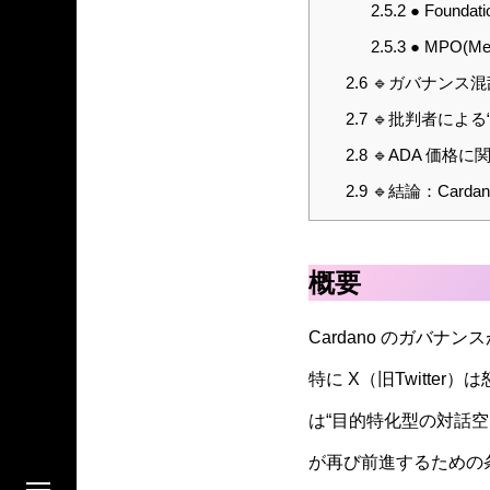
2.5.2
● Founda
2.5.3
● MPO(M
2.6
🔹ガバナンス
2.7
🔹批判者による
2.8
🔹ADA 価格に
2.9
🔹結論：Card
概要
Cardano のガバ
特に X（旧Twitt
は“目的特化型の対話空間（
が再び前進するための