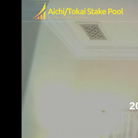
olの特徴
ended Video
2