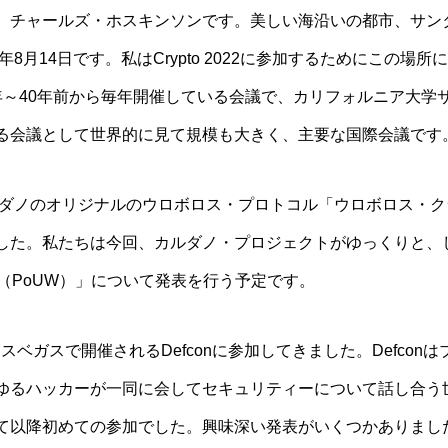
。チャールズ・ホスキンソンです。美しい海沿いの都市、サン
年8月14日です。私はCrypto 2022に参加するためにこの場所
0年～40年前から毎年開催している会議で、カリフォルニア大
る会議として世界的に見て規模も大きく、主要な国際会議です
カルダノのオリジナルのウロボロス・プロトコル「ウロボロス・
した。私たちは今回、カルダノ・プロジェクトがゆっくりと、
ul Work（PoUW）」について発表を行う予定です。
直前にラスベガスで開催されるDefconに参加してきました。Defc
ゆるハッカーが一同に会してセキュリティーについて話し合う
て以降初めての参加でした。興味深い発表がいくつかありまし