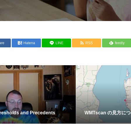
are
Hatena
LINE
RSS
feedly
hresholds and Precedents
WMTscan の見方に