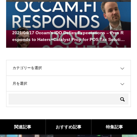
2021/04/17 Occam’s IDO Defies Expectations – Pres R
esponds to Haters+Catalyst Prop for POS Tax Solutio
n
OPEN
OPEN
関連記事
おすすめ記事
特集記事