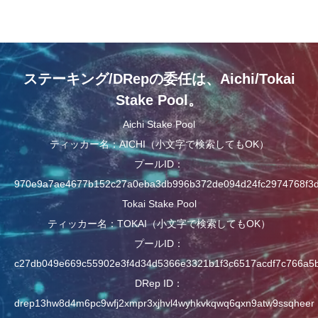
ステーキング/DRepの委任は、Aichi/Tokai
Stake Pool。
Aichi Stake Pool
ティッカー名：AICHI（小文字で検索してもOK）
プールID：
970e9a7ae4677b152c27a0eba3db996b372de094d24fc2974768f3
Tokai Stake Pool
ティッカー名：TOKAI（小文字で検索してもOK）
プールID：
c27db049e669c55902e3f4d34d5366e3321b1f3c6517acdf7c766a5
DRep ID：
drep13hw8d4m6pc9wfj2xmpr3xjhvl4wyhkvkqwq6qxn9atw9ssqheer