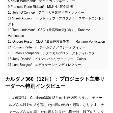
8
Kevin Hammond/ テクニカルマネージャー
9
Francois-Rene Rideau/ MUKN共同創設者
10
John O’Conner/ アフリカ事業担当ディレクター
11
Shruti Appiah/ ヘッド・オブ・プロダクト、スマートコントラ
クト
12
Tom Lindeman/ CSO（最高戦略責任者）、Runtime
Verification
13
Grigore Rosu/ CEO（最高経営責任者）、Runtime Verification
14
Romain Pellerin/ チームテクノロジーオフィサー
15
Simon Thompson/ テクニカルプロジェクトディレクター
16
Joey Dodds/ プリンシパルリサーチャー、Galois
17
Lars Brunjes/ エデュケーションディレクター
カルダノ360（12月）：プロジェクト主要リ
ーダーへ特別インタビュー
この翻訳は、Cardano360(12月)の動画内容のうち、チャー
ルズさん以外の方が話した内容の要約・翻訳になります。チ
ャールズさんの話した内容を知りたい場合は、以下のリンク