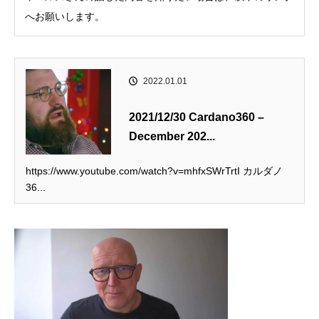
へお願いします。
2022.01.01
2021/12/30 Cardano360 –
December 202...
https://www.youtube.com/watch?v=mhfxSWrTrtI カルダノ
36...