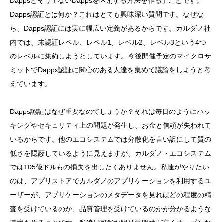
DappsとそうでないDappsを区別する方法を作る」ことです。
Dapps認証とは何か？これはとても興味深い質問です。なぜな
ら、Dapps認証には実に幅広い定義があるからです。カルダノ社
内では、未認証レベル、レベル1、レベル2、レベル3という4つ
のレベルに集約しようとしています。今後開催予定のマイクロサ
ミットでDapps認証に関心のある人達を集めて議論をしようと考
えています。
Dapps認証はなぜ重要なのでしょうか？それは毎日のようにハッ
キングやセキュリティ上の問題が発生し、お金と信頼が失われて
いるからです。他のエコシステムでは分散化を言い訳にして質の
低さを隠蔽しているように見えますが、カルダノ・エコシステム
では105億ドルもの損失を出したくありません。私達がやりたい
のは、アプリストアでカルダノのアプリケーションを利用するユ
ーザーが、アプリケーションのメタデータを見ればどの程度の精
査を受けているのか、品質管理を受けているのかが分かるような