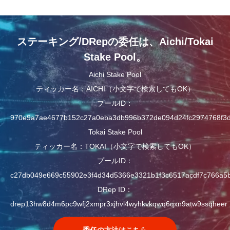
ステーキング/DRepの委任は、Aichi/Tokai
Stake Pool。
Aichi Stake Pool
ティッカー名：AICHI（小文字で検索してもOK）
プールID：
970e9a7ae4677b152c27a0eba3db996b372de094d24fc2974768f3
Tokai Stake Pool
ティッカー名：TOKAI（小文字で検索してもOK）
プールID：
c27db049e669c55902e3f4d34d5366e3321b1f3c6517acdf7c766a5
DRep ID：
drep13hw8d4m6pc9wfj2xmpr3xjhvl4wyhkvkqwq6qxn9atw9ssqheer
委任の方法はこちら