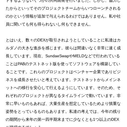
トするようないくつかの共同開発を行いました。しかし、協力し
たからといってそのプロジェクトチームからいつローンチされる
のかという情報が追加で与えられるわけではありません。私や社
員に聞いても何も得られないし何もできません。
とはいえ、数々のDEXが取引されようとしていることに私達はカ
ルダノの大きな進歩を感じます。彼らは間違いなく非常に速く成
長しています。現在、SundaeSwapやMELDなどで行われている
ことはPABのテストネット版を使ってソフトウェアを構築してい
ることです。これらのプロジェクトはベンチャー企業でありビジ
ネスを成長させたいと考えています。テストネットからメインネ
ットへの移行を安心して行えるようにしています。そのため、そ
れぞれのプロジェクトが異なるタイムラインで動いています。非
常に早いものもあれば、大量生産を想定しているためより慎重な
姿勢をとっているものもあります。私達の考えでは、今年の残り
の期間から来年の第一四半期末までに少なくとも1つ以上のDEX