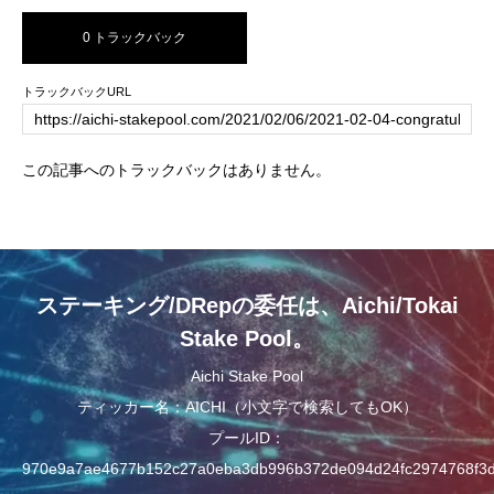
0 トラックバック
トラックバックURL
この記事へのトラックバックはありません。
ステーキング/DRepの委任は、Aichi/Tokai
Stake Pool。
Aichi Stake Pool
ティッカー名：AICHI（小文字で検索してもOK）
プールID：
970e9a7ae4677b152c27a0eba3db996b372de094d24fc2974768f3