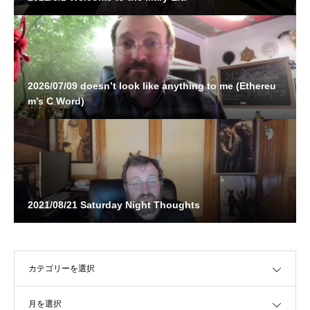
2026/07/09 doesn’t look like anything to me (Ethereu
m’s C Word)
2021/08/21 Saturday Night Thoughts
OPEN
OPEN