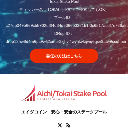
Tokai Stake Pool
ティッカー名：TOKAI（小文字で検索してもOK）
プールID：
c27db049e669c55902e3f4d34d5366e3321b1f3c6517acdf7c766a5
DRep ID：
drep13hw8d4m6pc9wfj2xmpr3xjhvl4wyhkvkqwq6qxn9atw9ssqheer
委任の方法はこちら
エイダコイン 安心・安全のステークプール