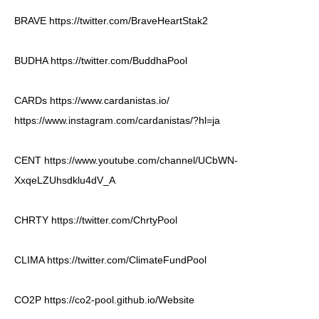
BRAVE
https://twitter.com/BraveHeartStak2
BUDHA
https://twitter.com/BuddhaPool
CARDs
https://www.cardanistas.io/
https://www.instagram.com/cardanistas/?hl=ja
CENT
https://www.youtube.com/channel/UCbWN-
XxqeLZUhsdklu4dV_A
CHRTY
https://twitter.com/ChrtyPool
CLIMA
https://twitter.com/ClimateFundPool
CO2P
https://co2-pool.github.io/Website