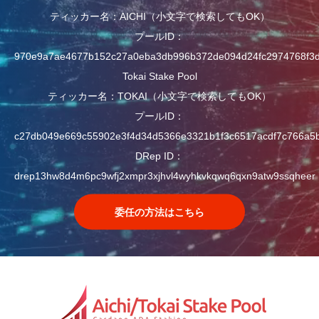
ティッカー名：AICHI（小文字で検索してもOK）
プールID：
970e9a7ae4677b152c27a0eba3db996b372de094d24fc2974768f3
Tokai Stake Pool
ティッカー名：TOKAI（小文字で検索してもOK）
プールID：
c27db049e669c55902e3f4d34d5366e3321b1f3c6517acdf7c766a5
DRep ID：
drep13hw8d4m6pc9wfj2xmpr3xjhvl4wyhkvkqwq6qxn9atw9ssqheer
委任の方法はこちら