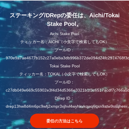
ステーキング/DRepの委任は、Aichi/Tokai
Stake Pool。
Aichi Stake Pool
ティッカー名：AICHI（小文字で検索してもOK）
プールID：
970e9a7ae4677b152c27a0eba3db996b372de094d24fc2974768f3
Tokai Stake Pool
ティッカー名：TOKAI（小文字で検索してもOK）
プールID：
c27db049e669c55902e3f4d34d5366e3321b1f3c6517acdf7c766a5
DRep ID：
drep13hw8d4m6pc9wfj2xmpr3xjhvl4wyhkvkqwq6qxn9atw9ssqheer
委任の方法はこちら