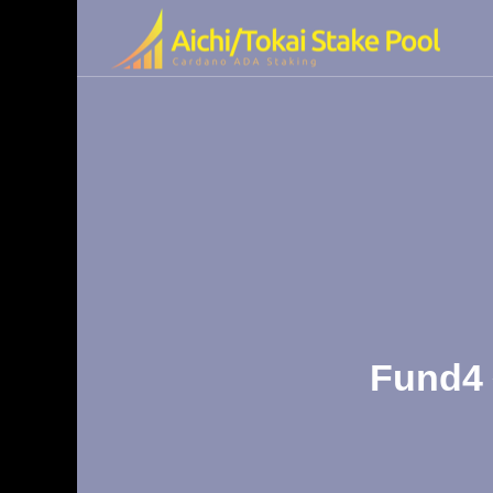
olの特徴
ended Video
Fun