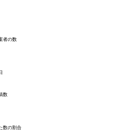
案者の数
日
稿数
た数の割合