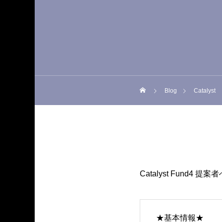
Blog
Catalyst
Catalyst Fun
★基本情報★