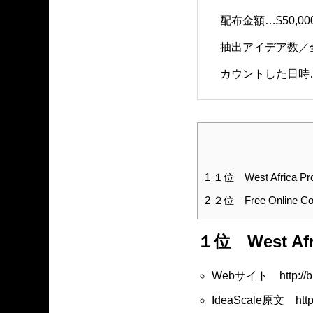
配布金額…$50,0
抽出アイデア数／全
カウントした日時…20
1
１位 West Africa
2
２位 Free Online 
１位 West Af
Webサイト http://bit
IdeaScale原文 https: