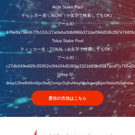
Aichi Stake Pool
ティッカー名：AICHI（小文字で検索してもOK）
プールID：
970e9a7ae4677b152c27a0eba3db996b372de094d24fc2974768f3
Tokai Stake Pool
ティッカー名：TOKAI（小文字で検索してもOK）
プールID：
c27db049e669c55902e3f4d34d5366e3321b1f3c6517acdf7c766a5
DRep ID：
drep13hw8d4m6pc9wfj2xmpr3xjhvl4wyhkvkqwq6qxn9atw9ssqheer
委任の方法はこちら