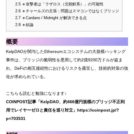
2.5
🔹攻撃者は「ラザロス（北朝鮮系）」の可能性
2.6
🔹チャールズの主張：問題はスマコンではなくブリッジ
2.7
🔹Cardano / Midnight が解決できる点
2.8
🔹結論
概要
KelpDAOが関与したEthereumエコシステムの大規模ハッキング
事件は、ブリッジの脆弱性を悪用して約2億9200万ドルが盗ま
れ、DeFiの相互接続性におけるリスクを露呈し、技術的対策の強
化が求められている。
こちらも読むと勉強になります↓
COINPOST記事「KelpDAO、約466億円規模のブリッジ不正利
用でレイヤーゼロと責任を巡り対立」
https://coinpost.jp/?
p=703531