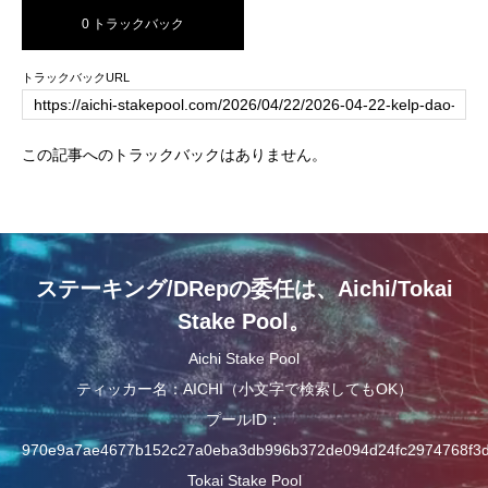
0 トラックバック
トラックバックURL
この記事へのトラックバックはありません。
ステーキング/DRepの委任は、Aichi/Tokai
Stake Pool。
Aichi Stake Pool
ティッカー名：AICHI（小文字で検索してもOK）
プールID：
970e9a7ae4677b152c27a0eba3db996b372de094d24fc2974768f3
Tokai Stake Pool