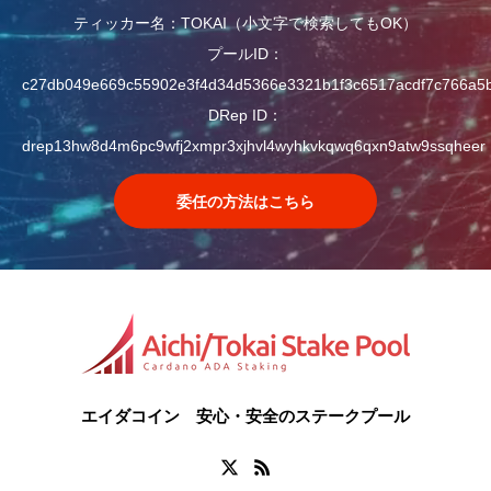
ティッカー名：TOKAI（小文字で検索してもOK）
プールID：
c27db049e669c55902e3f4d34d5366e3321b1f3c6517acdf7c766a5
DRep ID：
drep13hw8d4m6pc9wfj2xmpr3xjhvl4wyhkvkqwq6qxn9atw9ssqheer
委任の方法はこちら
エイダコイン 安心・安全のステークプール