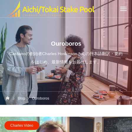
Ouroboros
Cardanoの創始者Charles Hoskinsonさんの日本語翻訳・要約
をはじめ、最新情報をお届けします。
Blog
Ouroboros
Charles Video