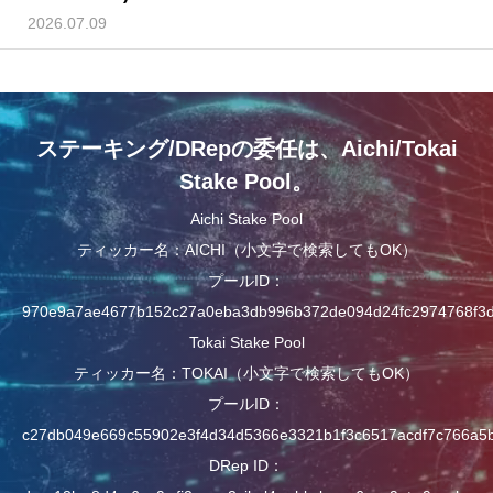
2026.07.09
ステーキング/DRepの委任は、Aichi/Tokai
Stake Pool。
Aichi Stake Pool
ティッカー名：AICHI（小文字で検索してもOK）
プールID：
970e9a7ae4677b152c27a0eba3db996b372de094d24fc2974768f3
Tokai Stake Pool
ティッカー名：TOKAI（小文字で検索してもOK）
プールID：
c27db049e669c55902e3f4d34d5366e3321b1f3c6517acdf7c766a5
DRep ID：