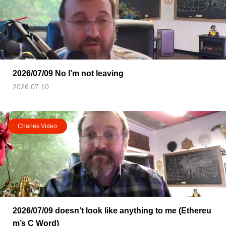
2026/07/09 No I’m not leaving
2026.07.10
Charles Video
2026/07/09 doesn’t look like anything to me (Ethereu
m’s C Word)