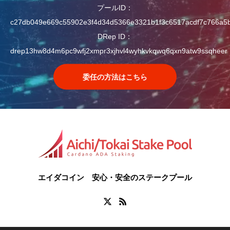
プールID：
c27db049e669c55902e3f4d34d5366e3321b1f3c6517acdf7c766a5
DRep ID：
drep13hw8d4m6pc9wfj2xmpr3xjhvl4wyhkvkqwq6qxn9atw9ssqheer
委任の方法はこちら
エイダコイン 安心・安全のステークプール