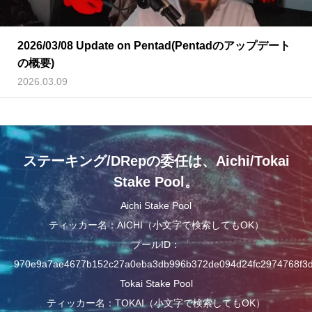
2026/03/08 Update on Pentad(Pentadのアップデート
の概要)
2026.03.09
ステーキング/DRepの委任は、Aichi/Tokai
Stake Pool。
Aichi Stake Pool
ティッカー名：AICHI（小文字で検索してもOK）
プールID：
970e9a7ae4677b152c27a0eba3db996b372de094d24fc2974768f3
Tokai Stake Pool
ティッカー名：TOKAI（小文字で検索してもOK）