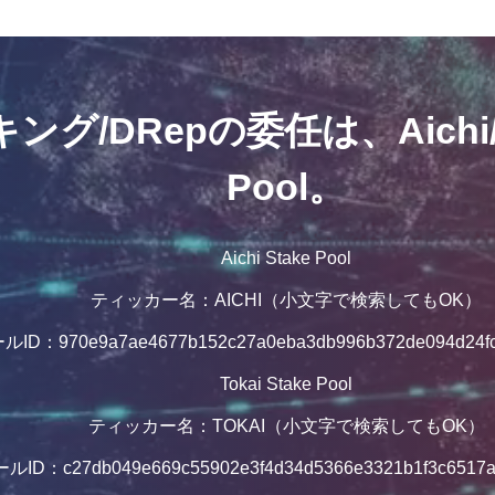
グ/DRepの委任は、Aichi/To
Pool。
Aichi Stake Pool
ティッカー名：AICHI（小文字で検索してもOK）
ルID：970e9a7ae4677b152c27a0eba3db996b372de094d24fc
Tokai Stake Pool
ティッカー名：TOKAI（小文字で検索してもOK）
ルID：c27db049e669c55902e3f4d34d5366e3321b1f3c6517a