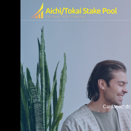
olの特徴
ended Video
Cardano