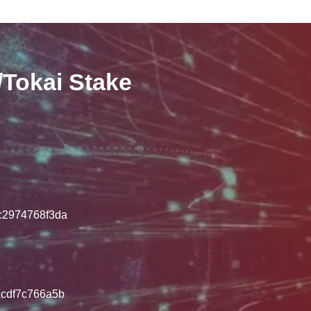
kai Stake
2974768f3da
cdf7c766a5b