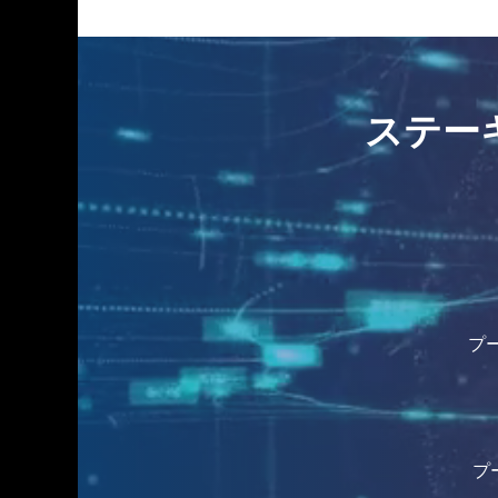
ステーキン
プー
プー