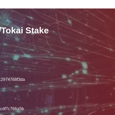
kai Stake
2974768f3da
cdf7c766a5b