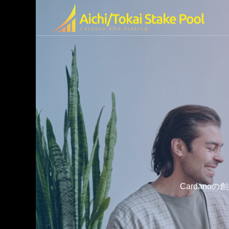
olの特徴
ended Video
Cardano