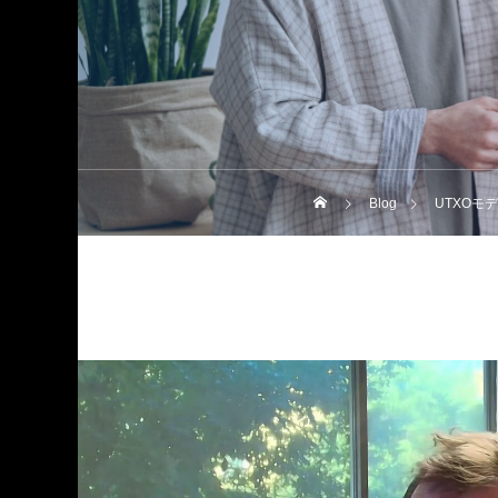
Blog
UTXOモ