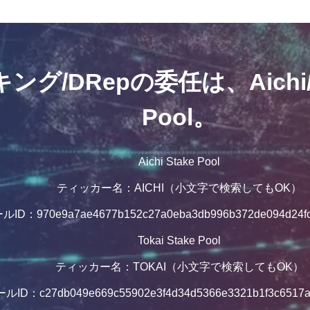
グ/DRepの委任は、Aichi/To
Pool。
Aichi Stake Pool
ティッカー名：AICHI（小文字で検索してもOK）
ルID：970e9a7ae4677b152c27a0eba3db996b372de094d24fc
Tokai Stake Pool
ティッカー名：TOKAI（小文字で検索してもOK）
ルID：c27db049e669c55902e3f4d34d5366e3321b1f3c6517a