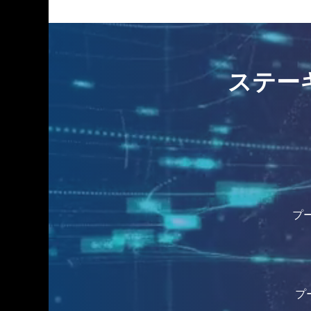
ステーキン
プー
プー