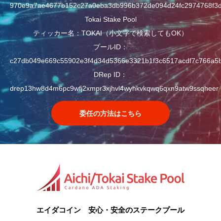
970e9a7ae4677b152c27a0eba3db996b372de094d24fc2974768f3
Tokai Stake Pool
ティッカー名：TOKAI（小文字で検索してもOK）
プールID：
c27db049e669c55902e3f4d34d5366e3321b1f3c6517acdf7c766a5
DRep ID：
drep13hw8d4m6pc9wfj2xmpr3xjhvl4wyhkvkqwq6qxn9atw9ssqheer
委任の方法はこちら
エイダコイン 安心・安全のステークプール