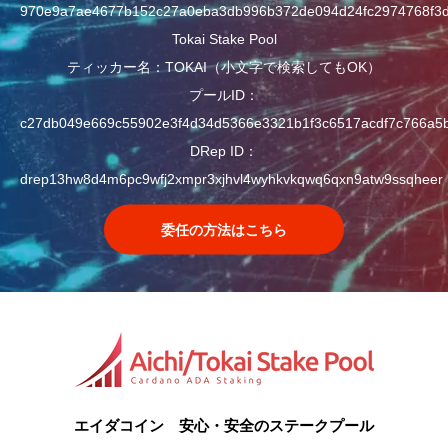
970e9a7ae4677b152c27a0eba3db996b372de094d24fc2974768f3
Tokai Stake Pool
ティッカー名：TOKAI（小文字で検索してもOK）
プールID：
c27db049e669c55902e3f4d34d5366e3321b1f3c6517acdf7c766a5
DRep ID：
drep13hw8d4m6pc9wfj2xmpr3xjhvl4wyhkvkqwq6qxn9atw9ssqheer
委任の方法はこちら
エイダコイン 安心・安全のステークプール