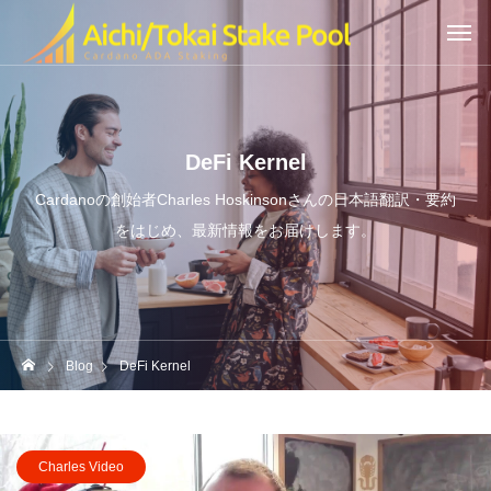
DeFi Kernel
Cardanoの創始者Charles Hoskinsonさんの日本語翻訳・要約
をはじめ、最新情報をお届けします。
Blog
DeFi Kernel
Charles Video