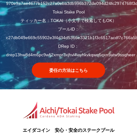
970e9a7ae4677b152c27a0eba3db996b372de094d24fc2974768f3
Tokai Stake Pool
ティッカー名：TOKAI（小文字で検索してもOK）
プールID：
c27db049e669c55902e3f4d34d5366e3321b1f3c6517acdf7c766a5
DRep ID：
drep13hw8d4m6pc9wfj2xmpr3xjhvl4wyhkvkqwq6qxn9atw9ssqheer
委任の方法はこちら
エイダコイン 安心・安全のステークプール