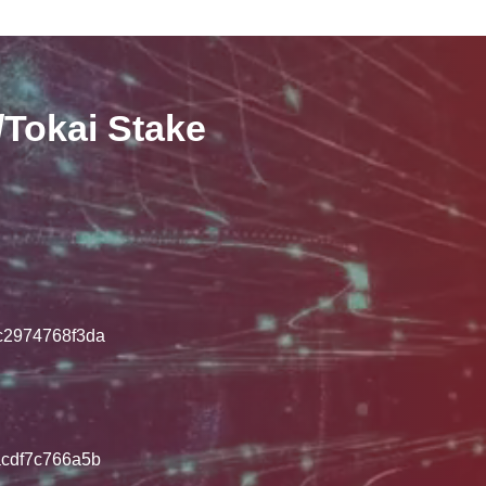
kai Stake
2974768f3da
cdf7c766a5b