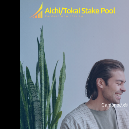
olの特徴
ended Video
Cardano