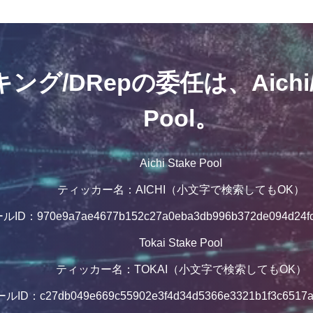
グ/DRepの委任は、Aichi/To
Pool。
Aichi Stake Pool
ティッカー名：AICHI（小文字で検索してもOK）
ルID：970e9a7ae4677b152c27a0eba3db996b372de094d24fc
Tokai Stake Pool
ティッカー名：TOKAI（小文字で検索してもOK）
ルID：c27db049e669c55902e3f4d34d5366e3321b1f3c6517a