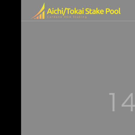
olの特徴
ended Video