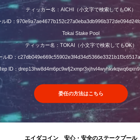
ティッカー名：AICHI（小文字で検索してもOK）
ルID：970e9a7ae4677b152c27a0eba3db996b372de094d24fc
Tokai Stake Pool
ティッカー名：TOKAI（小文字で検索してもOK）
ルID：c27db049e669c55902e3f4d34d5366e3321b1f3c6517a
ep ID：drep13hw8d4m6pc9wfj2xmpr3xjhvl4wyhkvkqwq6qxn9
委任の方法はこちら
エイダコイン 安心・安全のステークプール