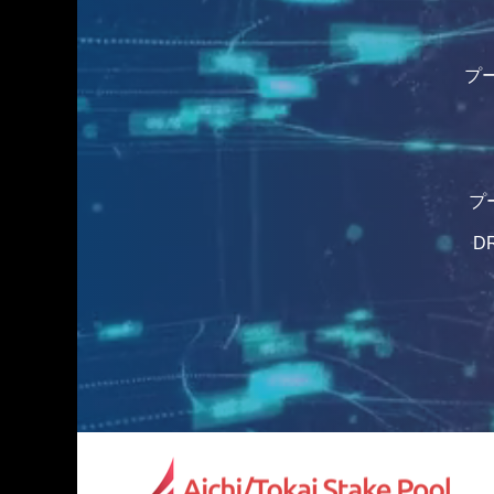
プー
プー
DR