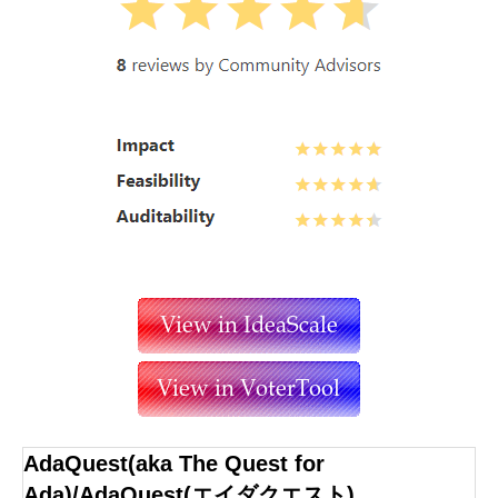
AdaQuest(aka The Quest for
Ada)/AdaQuest(エイダクエスト)