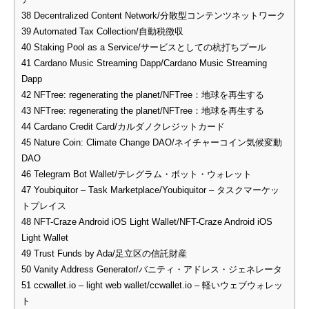
38
Decentralized Content Network/分散型コンテンツネットワーク
39
Automated Tax Collection/自動税徴収
40
Staking Pool as a Service/サービスとしての杭打ちプール
41
Cardano Music Streaming Dapp/Cardano Music Streaming
Dapp
42
NFTree: regenerating the planet/NFTree：地球を再生する
43
NFTree: regenerating the planet/NFTree：地球を再生する
44
Cardano Credit Card/カルダノクレジットカード
45
Nature Coin: Climate Change DAO/ネイチャーコイン気候変動
DAO
46
Telegram Bot Wallet/テレグラム・ボット・ウォレット
47
Youbiquitor – Task Marketplace/Youbiquitor – タスクマーケッ
トプレイス
48
NFT-Craze Android iOS Light Wallet/NFT-Craze Android iOS
Light Wallet
49
Trust Funds by Ada/足立区の信託財産
50
Vanity Address Generator/バニティ・アドレス・ジェネレータ
51
ccwallet.io – light web wallet/ccwallet.io – 軽いウェブウォレッ
ト