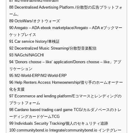
87
M2-mini-atm/M2-mini-atm
88
Decentralised Advertising Platform./分散型の広告プラットフォ
ーム。
89
OctoWars/オクトウォーズ
90
Aregato – ADA ebook marketplace/Aregato – ADA eブックマー
ケットプレイス
91
Car service history/車検証
92
Decentralized Music Streaming/分散型音楽配信
93
NAGchi/NAGCHI
94
‘Donors choose – like’ application/Donors choose – like」アプ
リケーション
95
M2-World-ERP/M2-World-ERP
96
Help Renters Access Homeownership/借り手のホームオーナー
化を支援
97
Ecommerce and lending platform/Eコマースとレンディングの
プラットフォーム
98
Cardano based trading card game TCG/カルダノベースのトレ
ーディングカードゲームTCG
99
Individuals Security Tracking/個人のセキュリティ追跡
100
communitybond.io Integrate/communitybond.io インテグレー