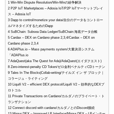
1
Win-Win Dispute Resolution/Win-Winの紛争解決
2
P2P IoT Marketplaces – Adosia IoT/P2P IoTマーケットプレイ
ス – Adosia IoT
3
Dapp to control/monetize your data/自分のデータをコントロー
ル/マネタイズするためのDapp
4
SuBChain: Subsea Data Ledger/SuBChain:海底データ台帳
5
Cardax – DEX on Cardano phase 2,3,4/Cardax – DEX on
Cardano phase 2,3,4
6
ADAPlus.io – Mass payments system/大量決済システム
「ADAPlus.io
7
AdaQuest(aka The Quest for Ada)/AdaQuest(エイダクエスト)
8
Zero-interest-penalty CD Token/ゼロ金利ペナルティCDトークン
9
Tales In The Blocks|Collab-writing/テイルズ イン ザ ブロック｜
コラージュ・ライティング
10
Liquifi V2 – efficient DEX protocol/Liquifi V2 – 効率的なDEXプ
ロトコル
11
Private Transactions on Cardano/カルダノのプライベート・ト
ランザクション
12
Connect discord with cardano/カルダノとのDiscord接続
13
Mirqur DEX – Improved LP Interface/Mirqur DEX – LPインター