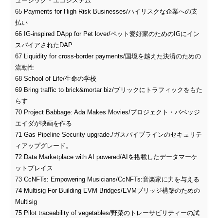
ュージック・エコシステム
65
Payments for High Risk Businesses/ハイリスクな企業への支
払い
66
IG-inspired DApp for Pet lover/ペット愛好家のためのIGにイン
スパイアされたDAP
67
Liquidity for cross-border payments/国境を越えた決済のための
流動性
68
School of Life/生命の学校
69
Bring traffic to brick&mortar biz/ブリックにトラフィックをもた
らす
70
Project Babbage: Ada Makes Movies/プロジェクト・バベッジ
エイダが映画を作る
71
Gas Pipeline Security upgrade./ガスパイプラインのセキュリテ
ィアップグレード。
72
Data Marketplace with AI powered/AIを搭載したデータマーケ
ットプレイス
73
CcNFTs: Empowering Musicians/CcNFTs:音楽家に力を与える
74
Multisig For Building EVM Bridges/EVMブリッジ構築のための
Multisig
75
Pilot traceability of vegetables/野菜のトレーサビリティーの試