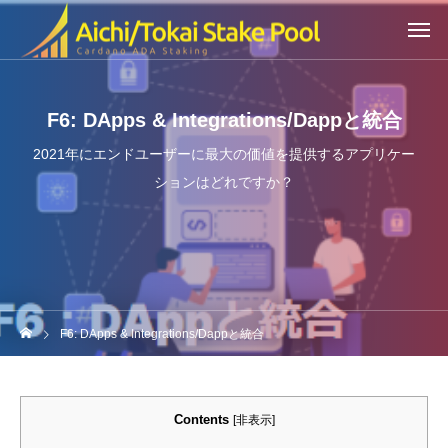
F6: DApps & Integrations/Dappと統合
2021年にエンドユーザーに最大の価値を提供するアプリケー
ションはどれですか？
F6: DApps & Integrations/Dappと統合
Contents
[
非表示
]