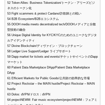
52
Token Allies: Business Tokenization/トークン・アリーズビジ
ネスのトークン化
53
Fight scammers & protect Cardano/詐欺師との戦い
54
B2B Ecosystem/B2Bエコシステム
55
DOOH media meets decentralized tech/DOOHメディアと分散
型技術の融合
56
Unique Digital Identity for KYC/KYCのためのユニークなデジタ
ルアイデンティティ
57
Divine Blockchain/ディヴァイン・ブロックチェーン
58
Ledger Live Support/Ledger ライブサポート
59
Dapp market for tickets and events/チケットやイベントのDapp
マーケット
60
Patient Data Marketplace DApp/Patient Data Marketplace
DApp
61
Efficient Markets for Public Goods/公共財の効率的な市場
62
Project Rockstar – the MAIN hustle/Project Rockstar – MAIN
hustle
63
Dolos: dVPN/ドロス：dVPN
64
projectNEWM: Fair music ecosystem/projectNEWM：フェアミ