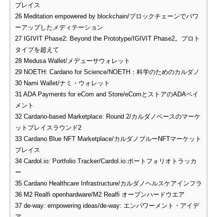
プレイス
26
Meditation empowered by blockchain/ブロックチェーンでパワ
ーアップしたメディテーション
27
IGIVIT Phase2: Beyond the Prototype/IGIVIT Phase2。プロト
タイプを超えて
28
Medusa Wallet/メデューサウォレット
29
NOETH: Cardano for Science/NOETH：科学のためのカルダノ
30
Nami Wallet/ナミ・ウォレット
31
ADA Payments for eCom and Store/eComとストアのADAペイ
メント
32
Cardano-based Marketplace: Round 2/カルダノベースのマーケ
ットプレイスラウンド2
33
Cardano Blue NFT Marketplace/カルダノブルーNFTマーケット
プレイス
34
Cardol.io: Portfolio Tracker/Cardol.io:ポートフォリオトラッカ
ー
35
Cardano Healthcare Infrastructure/カルダノヘルスケアインフラ
36
M2 Realfi openhardware/M2 Realfi オープンハードウエア
37
de-way: empowering ideas/de-way: エンパワーメント・アイデ
ア