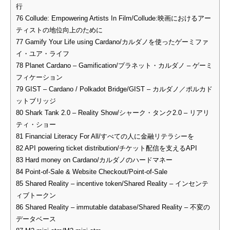
行
76
Collude: Empowering Artists In Film/Collude:映画におけるアー
ティストの地位向上のために
77
Gamify Your Life using Cardano/カルダノを使ったゲーミファ
イ・ユア・ライフ
78
Planet Cardano – Gamification/プラネット・カルダノ – ゲーミ
フィケーション
79
GIST – Cardano / Polkadot Bridge/GIST – カルダノ／ポルカド
ットブリッジ
80
Shark Tank 2.0 – Reality Show/シャーク・タンク2.0 – リアリ
ティ・ショー
81
Financial Literacy For All/すべての人に金融リテラシーを
82
API powering ticket distribution/チケット配信を支えるAPI
83
Hard money on Cardano/カルダノのハードマネー
84
Point-of-Sale & Website Checkout/Point-of-Sale
85
Shared Reality – incentive token/Shared Reality – インセンテ
ィブトークン
86
Shared Reality – immutable database/Shared Reality – 不変の
データベース