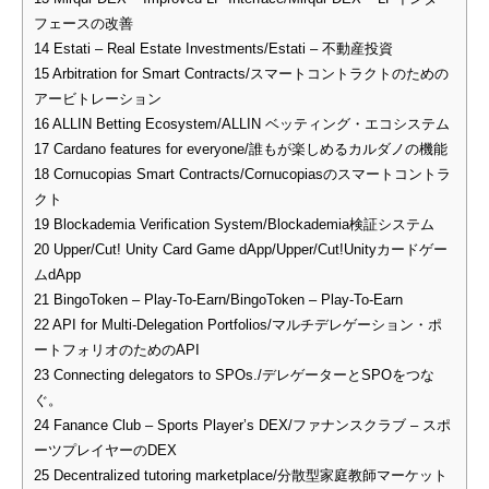
フェースの改善
14
Estati – Real Estate Investments/Estati – 不動産投資
15
Arbitration for Smart Contracts/スマートコントラクトのための
アービトレーション
16
ALLIN Betting Ecosystem/ALLIN ベッティング・エコシステム
17
Cardano features for everyone/誰もが楽しめるカルダノの機能
18
Cornucopias Smart Contracts/Cornucopiasのスマートコントラ
クト
19
Blockademia Verification System/Blockademia検証システム
20
Upper/Cut! Unity Card Game dApp/Upper/Cut!Unityカードゲー
ムdApp
21
BingoToken – Play-To-Earn/BingoToken – Play-To-Earn
22
API for Multi-Delegation Portfolios/マルチデレゲーション・ポ
ートフォリオのためのAPI
23
Connecting delegators to SPOs./デレゲーターとSPOをつな
ぐ。
24
Fanance Club – Sports Player’s DEX/ファナンスクラブ – スポ
ーツプレイヤーのDEX
25
Decentralized tutoring marketplace/分散型家庭教師マーケット